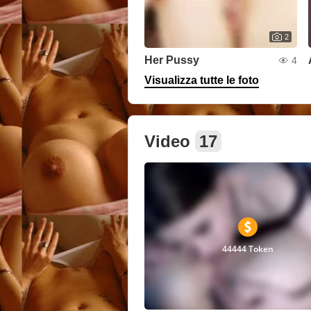
2
Her Pussy
4
Visualizza tutte le foto
Video
17
44444 Token