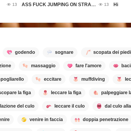
ASS FUCK JUMPING ON STRAPON
Hi
13
13
godendo
sognare
scopata dei piedi
zione
massaggio
fare l'amore
baci
spogliarello
eccitare
muffdiving
lec
scopare la figa
leccare la figa
palpeggiare l
lazione del culo
leccare il culo
dal culo all
enire
venire in faccia
doppia penetrazione