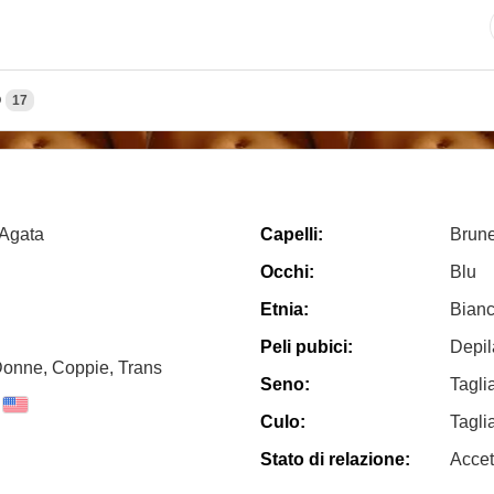
O
17
 Agata
Capelli:
Brun
Occhi:
Blu
Etnia:
Bian
Peli pubici:
Depil
Donne, Coppie, Trans
Seno:
Tagli
Culo:
Tagli
Stato di relazione:
Accet