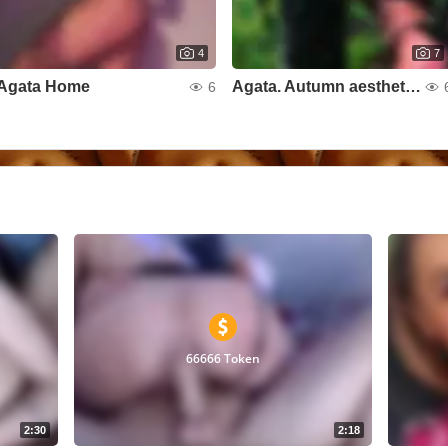
4
7
Agata Home
Agata. Autumn aesthetics
6
66666 Token
2:30
2:18