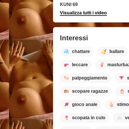
KUNI 69
Visualizza tutti i video
Interessi
chattare
ballare
leccare
masturba
palpeggiamento
scopare ragazze
gioco anale
stimo
scopata in culo
v