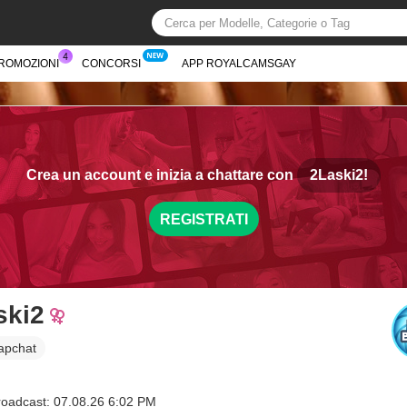
PROMOZIONI
CONCORSI
APP ROYALCAMSGAY
Crea un account e inizia a chattare con
2Laski2!
REGISTRATI
ski2
apchat
roadcast: 07.08.26 6:02 PM