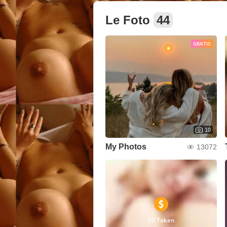
Le Foto
44
GRATIS
10
My Photos
13072
50 Token