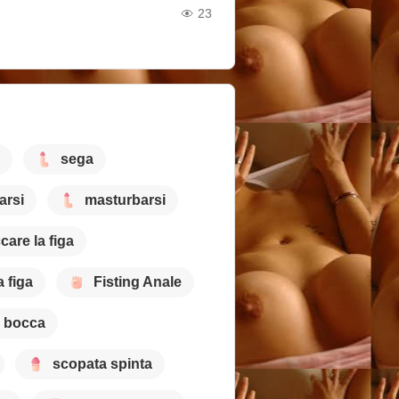
23
sega
arsi
masturbarsi
care la figa
a figa
Fisting Anale
a bocca
scopata spinta