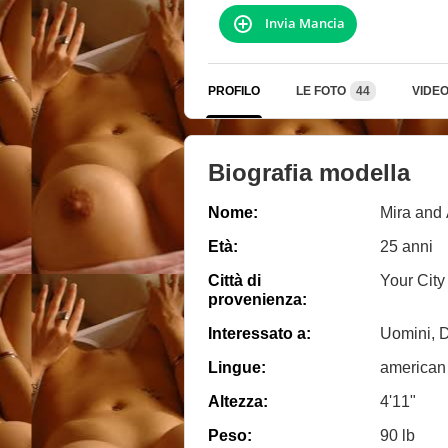
Invia Mancia
PROFILO
LE FOTO
44
VIDE
Biografia modella
Nome:
Mira and
Età:
25 anni
Città di
Your City
provenienza:
Interessato a:
Uomini, 
Lingue:
american
Altezza:
4'11"
Peso:
90 lb