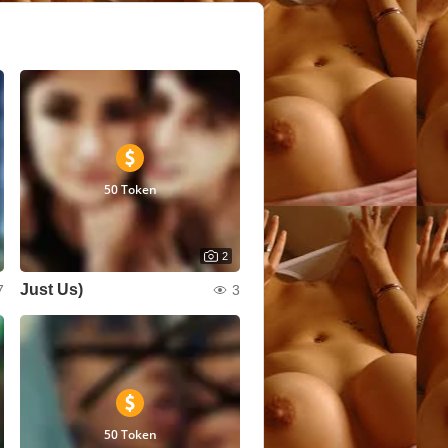
50 Token
2
Just Us)
7
3
50 Token