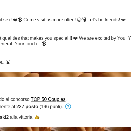
sex! ❤️🔞 Come visit us more often! 😉💣 Let's be friends! 💋
t qualities that makes you special!!! ❤️ We are excited by You, Y
eneral, Your touch... 🔞
.. 🤮
do al concorso
TOP 50 Couples
.
mente al
227 posto
(196 punti).
ski2
alla
vittoria!