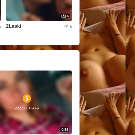
4
2Laski
6
6
222222 Token
0:54