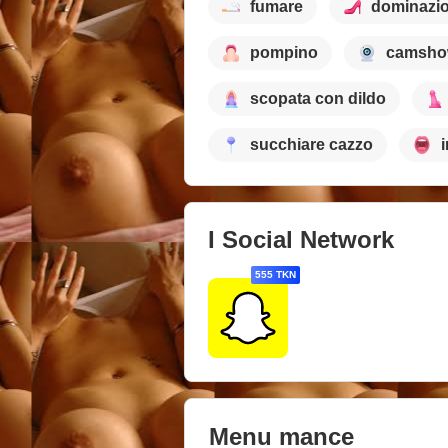
fumare
dominazio
pompino
camsh
scopata con dildo
succhiare cazzo
I Social Network
555 TKN
Menu mance