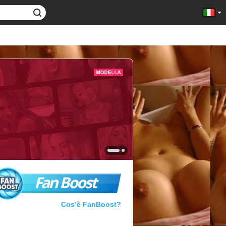
Fan Boost
Cos’è FanBoost?