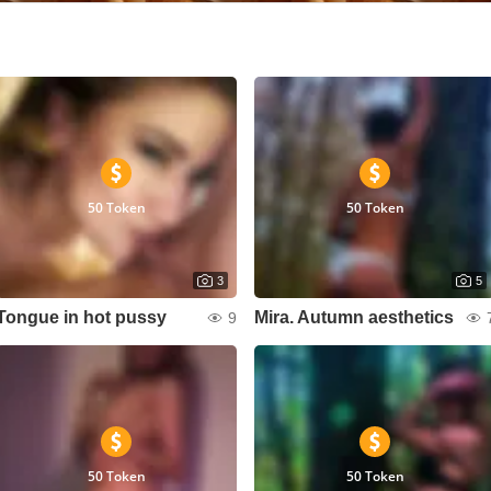
50 Token
50 Token
3
5
Tongue in hot pussy
Mira. Autumn aesthetics
9
50 Token
50 Token