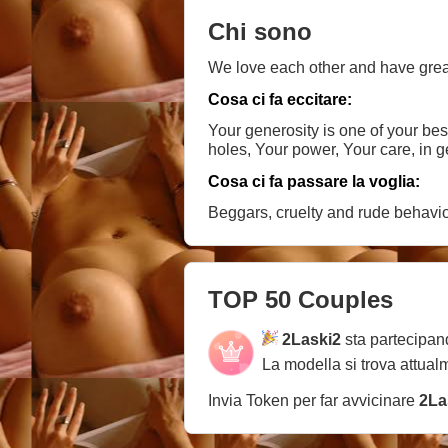
Chi sono
We love each other and have great 
Cosa ci fa eccitare:
Your generosity is one of your bes
holes, Your power, Your care, in g
Cosa ci fa passare la voglia:
Beggars, cruelty and rude behavior
TOP 50 Couples
2Laski2
sta partecipan
La modella si trova attual
Invia Token per far avvicinare
2La