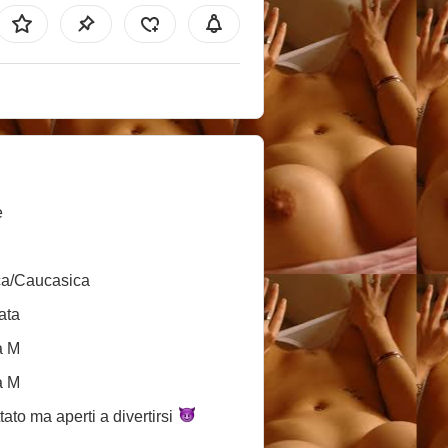
e
ca/Caucasica
ata
a M
a M
tato ma aperti a
divertirsi