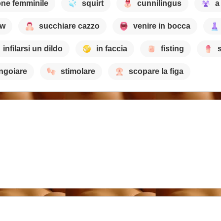
ne femminile
squirt
cunnilingus
a
ow
succhiare cazzo
venire in bocca
infilarsi un dildo
in faccia
fisting
ingoiare
stimolare
scopare la figa